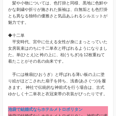
髪や小物については、色打掛と同様、黒地に色鮮や
かな刺繍や折りが施された振袖は、白無垢とも色打掛
とも異なる独特の優雅さと気品あふれるシルエットが
魅力です。
◆十二単
平安時代、宮中に仕える女性が身にまっとっていた
女房装束はのちに十二単衣と呼ばれるようになりまし
た。単(ひとえ)と袴の上に、桂(うちぎ)を12枚重ねて
着たことがその名の由来です。
手には檜扇(ひおうぎ）と呼ばれる薄い板の上に塗
り絵がほどこされた扇子を持ち、浅沓(あさぐつ)を履
きます。 神社で伝統的な神前式を行う場合は、古式
ゆかしく十二単衣と衣冠束帯の衣装がぴったりです。
池袋で結婚式ならホテルメトロポリタン
池袋で結婚式ならホテルメトロポリタン。神前式に求