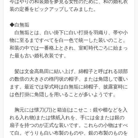
今はやりの和装婚を夢見る女性のために、和の婚礼衣
装の定番をピックアップしてみました。
◆白無垢
白無垢とは、白い掛下に白い打掛を羽織り、帯や小
物に至るまですべてを白一色で統一した装いのこと。
和装の中では一番格上とされ、室町時代ごろに始まっ
た最も古い婚礼衣装です。
髪は文金高島田に結い上げ、綿帽子と呼ばれる頭部
の数倍の大きさの楕円状の帽子、または角隠しで覆い
ます。最近では挙式時は白無垢に綿帽子、披露宴時に
は色打掛に角隠しを用いることが多いようです。
胸元には懐刀(刀)と箱迫(はこせこ：鏡や櫛などを入
れる入れ物)または懐紙入れを、手には金または銀の
扇子を持つのが正式な装いです。これらの小物はすべ
て白。ぞうりも白い布製のものや、銀の布製のものを