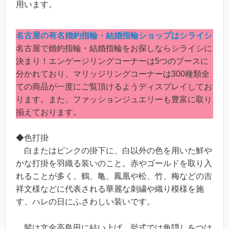
用います。
名古屋の有名婚約指輪・結婚指輪ショップはシライシ
名古屋で婚約指輪・結婚指輪をお探しならシライシに
決まり！エンゲージリングコーナーは5つのブースに
分かれており、マリッジリングコーナーは300種類全
ての商品が一度にご覧頂けるようディスプレイしてお
ります。また、ファッションジュエリーも豊富に取り
揃えております。
◆色打掛
白またはピンクの掛下に、白以外の色を用いた鮮や
かな打掛を羽織る装いのこと。赤やゴールドを取り入
れることが多く、鶴、亀、鳳凰や松、竹、梅などの吉
祥文様などに代表される華麗な刺繍や織り模様を施
す、ハレの日にふさわしい装いです。
髪は文金高島田に結い上げ、挙式では角隠しをつけ